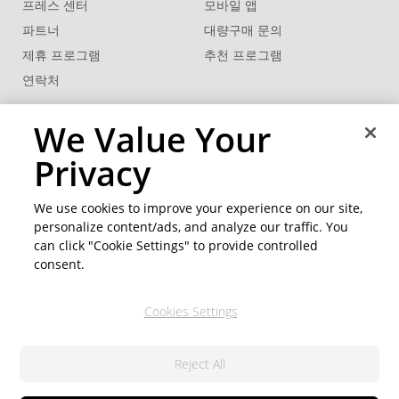
프레스 센터
모바일 앱
파트너
대량구매 문의
제휴 프로그램
추천 프로그램
연락처
비즈니스 솔루션
고객 지원
We Value Your
®
FaceMe
SDK
지원센터
Privacy
제품 업데이트
학습 센터
We use cookies to improve your experience on our site,
personalize content/ads, and analyze our traffic. You
커뮤니티
지역 변경
can click "Cookie Settings" to provide controlled
회원 영역
consent.
블로그
Cookies Settings
팔로우
Reject All
© 2026 CyberLink Corp. All Rights Reserved.