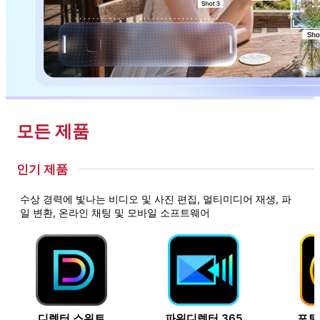
모든 제품
인기 제품
수상 경력에 빛나는 비디오 및 사진 편집, 멀티미디어 재생, 파
일 변환, 온라인 채팅 및 모바일 소프트웨어
디렉터 스위트
파워디렉터 365
포토