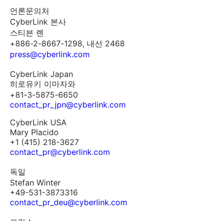
언론문의처
CyberLink 본사
스티븐 롄
+886-2-8667-1298, 내선 2468
press@cyberlink.com
CyberLink Japan
히로유키 이마자와
+81-3-5875-6650
contact_pr_jpn@cyberlink.com
CyberLink USA
Mary Placido
+1 (415) 218-3627
contact_pr@cyberlink.com
독일
Stefan Winter
+49-531-3873316
contact_pr_deu@cyberlink.com