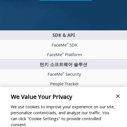
SDK & API
FaceMe
SDK
®
FaceMe
Platform
®
턴키 소프트웨어 솔루션
FaceMe
Security
®
People Tracker
FaceMe
eKYC
®
We Value Your Privacy
케이스 스터디
We use cookies to improve your experience on our site,
기사
personalize content/ads, and analyze our traffic. You
can click "Cookie Settings" to provide controlled
미디어 룸
consent.