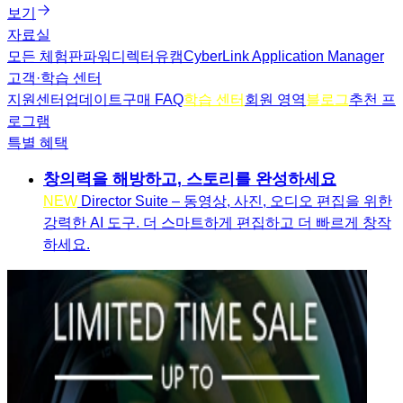
보기
자료실
모든 체험판
파워디렉터
유캠
CyberLink Application Manager
고객·학습 센터
지원센터
업데이트
구매 FAQ
학습 센터
회원 영역
블로그
추천 프
로그램
특별 혜택
창의력을 해방하고, 스토리를 완성하세요
NEW
Director Suite – 동영상, 사진, 오디오 편집을 위한
강력한 AI 도구. 더 스마트하게 편집하고 더 빠르게 창작
하세요.