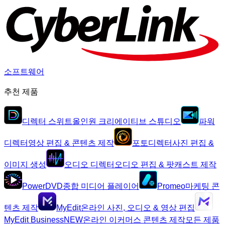
소프트웨어
추천 제품
디렉터 스위트
올인원 크리에이티브 스튜디오
파워
디렉터
영상 편집 & 콘텐츠 제작
포토디렉터
사진 편집 &
이미지 생성
오디오 디렉터
오디오 편집 & 팟캐스트 제작
PowerDVD
종합 미디어 플레이어
Promeo
마케팅 콘
텐츠 제작
MyEdit
온라인 사진, 오디오 & 영상 편집
MyEdit Business
NEW
온라인 이커머스 콘텐츠 제작
모든 제품