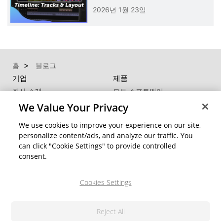
2026년 1월 23일
홈
블로그
기업
제품
회사 소개
모든 소프트웨어
프레스 센터
모바일 앱
We Value Your Privacy
파트너
대량구매 문의
We use cookies to improve your experience on our site,
제휴 프로그램
추천 프로그램
personalize content/ads, and analyze our traffic. You
can click "Cookie Settings" to provide controlled
연락처
consent.
비즈니스 솔루션
고객 지원
®
지원센터
Cookies Settings
FaceMe
SDK
제품 업데이트
학습 센터
Reject All