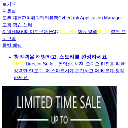
보기
자료실
모든 체험판
파워디렉터
유캠
CyberLink Application Manager
고객·학습 센터
지원센터
업데이트
구매 FAQ
학습 센터
회원 영역
블로그
추천 프
로그램
특별 혜택
창의력을 해방하고, 스토리를 완성하세요
NEW
Director Suite – 동영상, 사진, 오디오 편집을 위한
강력한 AI 도구. 더 스마트하게 편집하고 더 빠르게 창작
하세요.