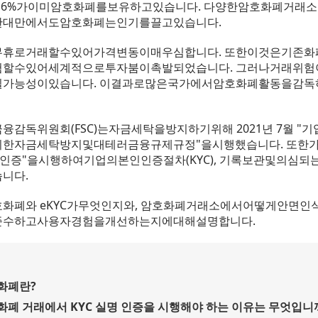
16%가이미암호화폐를보유하고있습니다. 다양한암호화폐거래
한대만에서도암호화폐는인기를끌고있습니다.
휴로거래할수있어가격변동이매우심합니다. 또한이것은기존
할수있어세계적으로투자붐이촉발되었습니다. 그러나거래위험이
가능성이있습니다. 이결과로많은국가에서암호화폐활동을감
감독위원회(FSC)는자금세탁을방지하기위해 2021년 7월 "
한자금세탁방지및대테러금융규제규정"을시행했습니다. 또한
명인증"을시행하여기업의본인인증절차(KYC), 기록보관및의심
니다.
화폐와 eKYC가무엇인지와, 암호화폐거래소에서어떻게안면인식 
준수하고사용자경험을개선하는지에대해설명합니다.
화폐란?
화폐 거래에서 KYC 실명 인증을 시행해야 하는 이유는 무엇입니