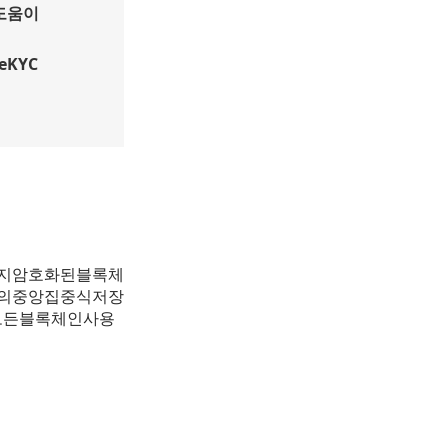
 도움이
eKYC
가지암호화된블록체
스의중앙집중식저장
모든블록체인사용