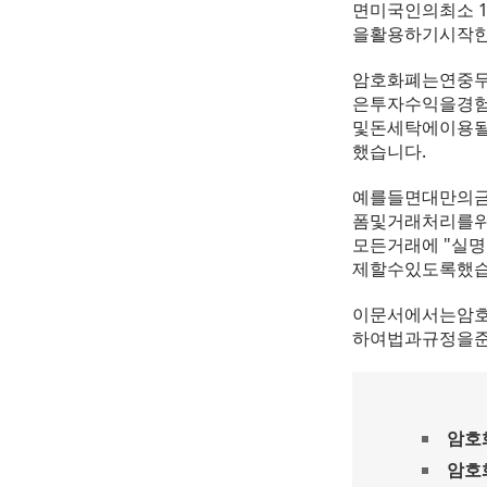
면미국인의최소 
을활용하기시작
암호화폐는연중무
은투자수익을경험
및돈세탁에이용될
했습니다.
예를들면대만의금융
폼및거래처리를위
모든거래에 "실
제할수있도록했습
이문서에서는암호
하여법과규정을
암호
암호