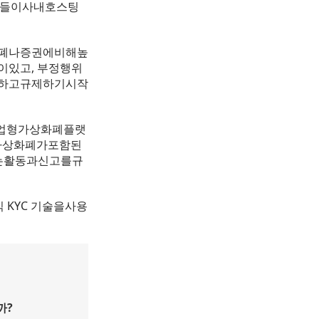
소들이사내호스팅
화폐나증권에비해높
있고, 부정행위
독하고규제하기시작
기업형가상화폐플랫
가상화폐가포함된
되는활동과신고를규
KYC 기술을사용
까?