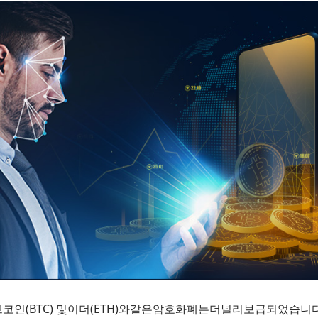
인(BTC) 및이더(ETH)와같은암호화폐는더널리보급되었습니