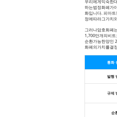
우리에게익숙한대
하는법정화폐가아
화입니다. 피아
정에따라그가치와
그러나암호화폐는
1,700만개의비
순환가능한양인 
화폐의가치를결정
통화 
발행 
규제 
순