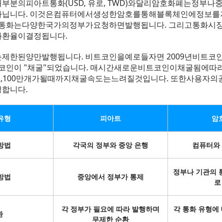
부분의피아트통화(USD, 유로, TWD)와달리암호화폐는정부
닙니다. 이것은컴퓨터에서생성한암호를통해블록체인에정보
트통화는다양한국가의정부가요청하면발행됩니다. 그리고통화시
환율이결정됩니다.
제한된양만발행됩니다. 비트코인을예로들자면 2009년비트코
트코인이 "채굴"되었습니다. 매시간새로운비트코인이채굴됨에따라
2,100만개가될때까지채굴속도는느려질것입니다. 또한사용자
합니다.
유형
피아트
암
방법
각국의 정부와 중앙 은행
컴퓨터와
정부나 기관의 
방법
중앙에서 정부가 통제
로
각 정부가 필요에 따라 발행하며
각 통화 유형에 
환
무제한 순환