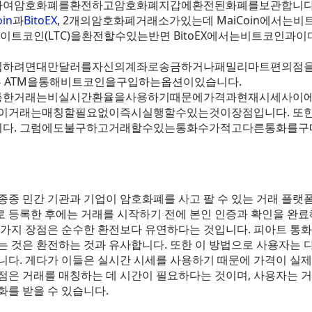
하여암호화폐를환전하고암호화폐지갑에환전된화폐를보관합니다
oin
과
BitoEX
, 2개의암호화폐거래소가있는데 MaiCoin에서는비트코
및라이트코인(LTC)을환전할수있는반면 BitoEX에서는비트코인
서구입하려면대만달러를자신의계좌로송금하거나패밀리마트편의점
서는 ATM을통해비트코인을구입하는옵션이있습니다.
통한거래는비실시간환율을사용하기때문에가격과현재시세사이
나이거래는매칭할필요없이즉시실행할수있는것이장점입니다. 또
니다. 그럼에도불구하고거래할수있는통화수가적고다른통화를
종종 민간 기관과 기업이 암호화폐를 사고 팔 수 있는 거래 플랫폼
 등록한 후에는 거래를 시작하기 전에 본인 인증과 확인을 완료
 가지 장점은 순수한 환전보다 유연하다는 것입니다. 피아트 통
는 것은 환전하는 것과 유사합니다. 또한 이 방법으로 사용자는 
니다. 게다가 이들은 실시간 시세를 사용하기 때문에 가격이 실제
점은 거래를 매칭하는 데 시간이 필요하다는 것이며, 사용자는 
화를 받을 수 있습니다.