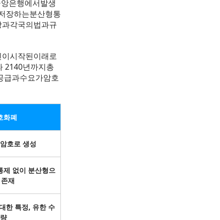
나중앙은행에서발생
를저장하는분산형통
장과각국의법과규
인이시작된이래로
 2140년까지총
의공급과수요가암호
호화폐
 암호로 생성
통제 없이 분산형으
 존재
대한 특정, 유한 수
량