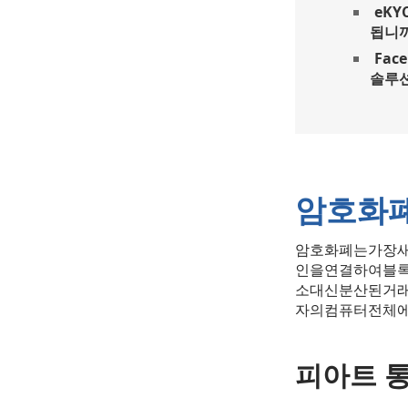
eK
됩니까
Fac
솔루
암호화폐
암호화폐는가장새
인을연결하여블록
소대신분산된거래
자의컴퓨터전체
피아트 