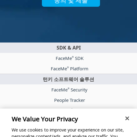
동의 및 제출
SDK & API
FaceMe
SDK
®
FaceMe
Platform
®
턴키 소프트웨어 솔루션
FaceMe
Security
®
People Tracker
FaceMe
eKYC
®
We Value Your Privacy
케이스 스터디
We use cookies to improve your experience on our site,
기사
personalize content/ads, and analyze our traffic. You