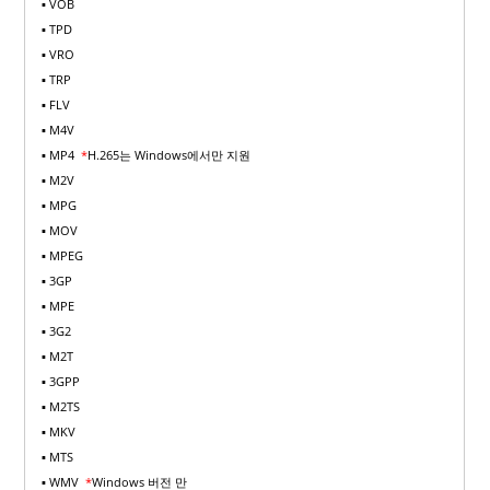
▪ VOB
▪ TPD
▪ VRO
▪ TRP
▪ FLV
▪ M4V
▪ MP4
*
H.265는 Windows에서만 지원
▪ M2V
▪ MPG
▪ MOV
▪ MPEG
▪ 3GP
▪ MPE
▪ 3G2
▪ M2T
▪ 3GPP
▪ M2TS
▪ MKV
▪ MTS
▪ WMV
*
Windows 버전 만