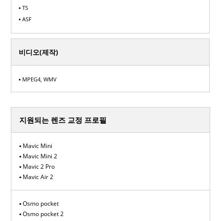
▪ TS
▪ ASF
비디오(제작)
▪ MPEG4, WMV
지원되는 렌즈 교정 프로필
Mavic Mini
Mavic Mini 2
Mavic 2 Pro
Mavic Air 2
Osmo pocket
Osmo pocket 2