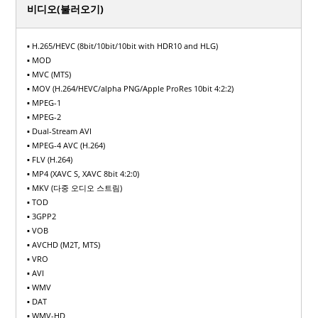
비디오(불러오기)
▪ H.265/HEVC (8bit/10bit/10bit with HDR10 and HLG)
▪ MOD
▪ MVC (MTS)
▪ MOV (H.264/HEVC/alpha PNG/Apple ProRes 10bit 4:2:2)
▪ MPEG-1
▪ MPEG-2
▪ Dual-Stream AVI
▪ MPEG-4 AVC (H.264)
▪ FLV (H.264)
▪ MP4 (XAVC S, XAVC 8bit 4:2:0)
▪ MKV (다중 오디오 스트림)
▪ TOD
▪ 3GPP2
▪ VOB
▪ AVCHD (M2T, MTS)
▪ VRO
▪ AVI
▪ WMV
▪ DAT
▪ WMV-HD