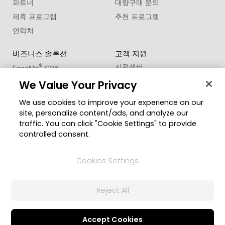
파트너
대량구매 문의
제휴 프로그램
추천 프로그램
연락처
비즈니스 솔루션
고객 지원
®
지원센터
FaceMe
SDK
제품 업데이트
We Value Your Privacy
학습 센터
We use cookies to improve your experience on our
site, personalize content/ads, and analyze our
커뮤니티
지역 변경
traffic. You can click "Cookie Settings" to provide
회원 영역
controlled consent.
블로그
Cookies Settings
팔로우
Reject All
© 2026 CyberLink Corp. All Rights Reserved.
개인정보 처리방침
서비스 약관
쿠키 설정
Accept Cookies