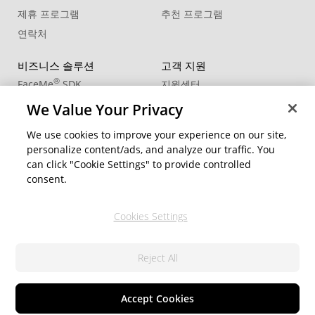
제휴 프로그램
추천 프로그램
연락처
비즈니스 솔루션
고객 지원
®
FaceMe
SDK
지원센터
제품 업데이트
We Value Your Privacy
학습 센터
We use cookies to improve your experience on our site,
personalize content/ads, and analyze our traffic. You
커뮤니티
지역 변경
can click "Cookie Settings" to provide controlled
회원 영역
consent.
블로그
Cookies Settings
팔로우
Reject All
© 2026 CyberLink Corp. All Rights Reserved.
개인정보 처리방침
서비스 약관
쿠키 설정
Accept Cookies