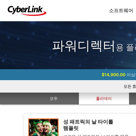
소프트웨어
파워디렉터
용 플
$14,900.00
이상의
모든 
모두
홀리데이
성 패트릭의 날 타이틀
템플릿