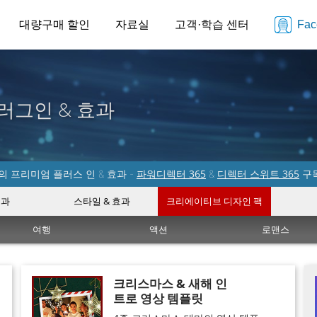
대량구매 할인
자료실
고객·학습 센터
Fa
러그인 & 효과
파워디렉터 365
디렉터 스위트 365
 프리미엄 플러스 인 & 효과 -
&
구
효과
스타일 & 효과
크리에이티브 디자인 팩
여행
액션
로맨스
크리스마스 & 새해 인
트로 영상 템플릿