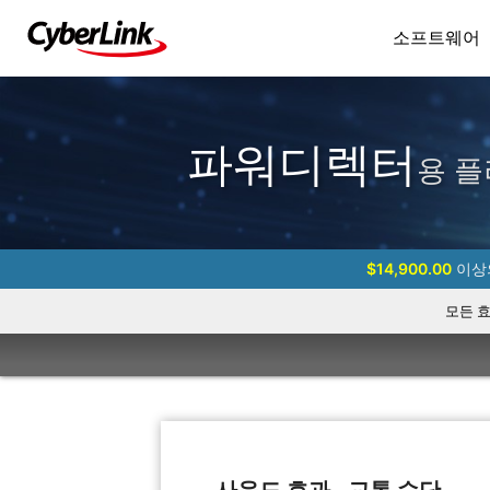
소프트웨어
파워디렉터
용 플
$14,900.00
이상의
모든 
사운드 효과 - 교통 수단