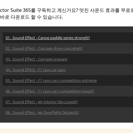
Director Suite 365를 구독하고 계신가요? 멋진 사운드 효과를 무료
바로 다운로드 할 수 있습니다.
01. Sound Effect - Canoe paddle series strong01
02. Sound Effect - Carriage drive concrete01
03. Sound Effect - Carriage prepare
04. Sound Effect - F1 race car pass
05. Sound Effect - F1 race cars competition extreme
06. Sound Effect - F1 race cars competition loop01
07. Sound Effect - Jet Interior Din Loop01
08. Sound Effect - Jet Overflight Distant01
09. Sound Effect - Jet Takeoff Runway01