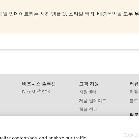
10. Sound Effect - Jet Tarmac Loop
11. Sound Effect - Minitractor Drive
구독하면 매월 업데이트되는 사진 템플릿, 스타일 팩 및 배경음악을 모
12. Sound Effect - Minitractor Start
13. Sound Effect - Minitractor Stop
14. Sound Effect - Train Freight Horn Blasts Crossing Bell
15. Sound Effect - Train Freight Horn Blasts Echo Loop
16. Sound Effect - Train Freight Horn Blasts Town
17. Sound Effect - Train Pass By
비즈니스 솔루션
고객 지원
커뮤
18. Sound Effect - Train pass commuter sectioned rail bold
®
FaceMe
SDK
지원센터
회원
제품 업데이트
블로
19. Sound Effect - Train Passenger Car Interior Sec Rail Mod Fast Loop01
학습 센터
20. Sound Effect - Train Passenger Car Interior Sec Rail Slow Loop01
팔로
Cookies
lize content/ads, and analyze our traffic.