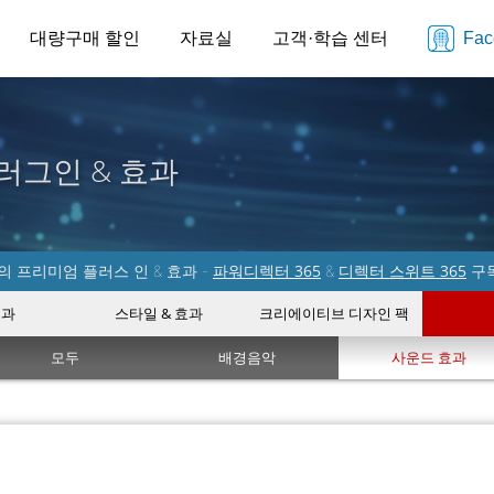
대량구매 할인
자료실
고객·학습 센터
Fa
러그인 & 효과
파워디렉터 365
디렉터 스위트 365
 프리미엄 플러스 인 & 효과 -
&
구
효과
스타일 & 효과
크리에이티브 디자인 팩
모두
배경음악
사운드 효과