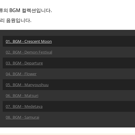
류의 BGM 컬렉션입니다.
프리 음원입니다.
01. BGM - Crescent Moon
02. BGM - Demon Festival
03. BGM - Departure
04. BGM - Flower
05. BGM - Manyoushuu
06. BGM - Matsuri
07. BGM - Medetaya
08. BGM - Samurai
09. BGM - Spring