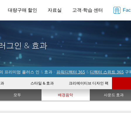
대량구매 할인
자료실
고객·학습 센터
Fa
러그인 & 효과
파워디렉터 365
디렉터 스위트 365
 프리미엄 플러스 인 & 효과 -
&
구
효과
스타일 & 효과
크리에이티브 디자인 팩
모두
배경음악
사운드 효과