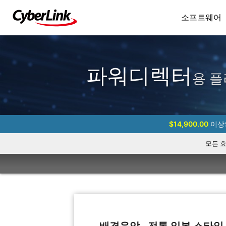
소프트웨어
파워디렉터
용 플
$14,900.00
이상의
모든 
배경음악 - 전통 일본 스타일