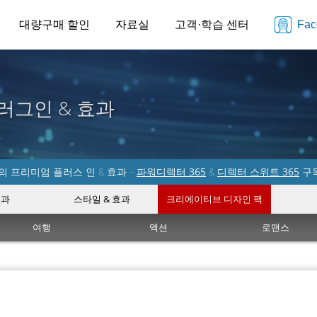
대량구매 할인
자료실
고객·학습 센터
Fa
러그인 & 효과
파워디렉터 365
디렉터 스위트 365
 프리미엄 플러스 인 & 효과 -
&
구
효과
스타일 & 효과
크리에이티브 디자인 팩
여행
액션
로맨스