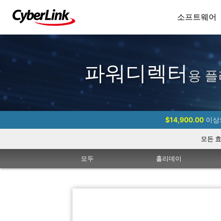
소프트웨어
파워디렉터
용 플
$14,900.00
이상의
모든 
모두
홀리데이