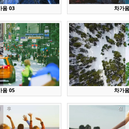
움 03
차가움
전
후
전
움 05
차가움
전
후
전