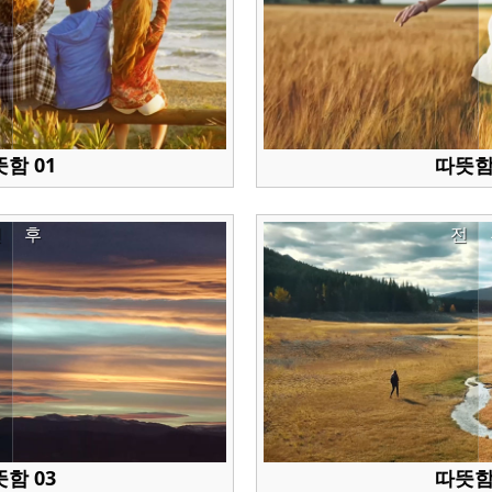
함 01
따뜻함
전
후
전
함 03
따뜻함