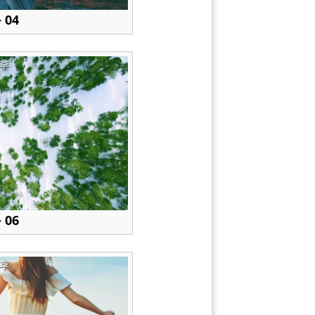
 04
후
 06
후