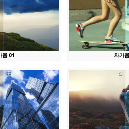
움 01
차가움
전
후
전