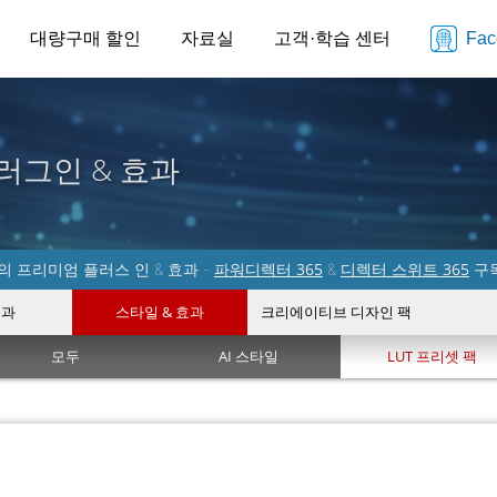
대량구매 할인
자료실
고객·학습 센터
Fa
러그인 & 효과
파워디렉터 365
디렉터 스위트 365
 프리미엄 플러스 인 & 효과 -
&
구
효과
스타일 & 효과
크리에이티브 디자인 팩
모두
AI 스타일
LUT 프리셋 팩