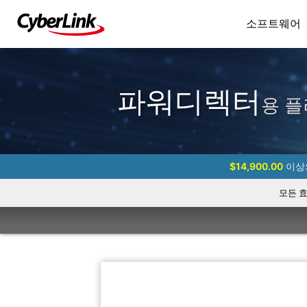
소프트웨어
파워디렉터
용 플
$14,900.00
이상의
모든 