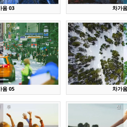
움 03
차가움
전
후
전
움 05
차가움
전
후
전