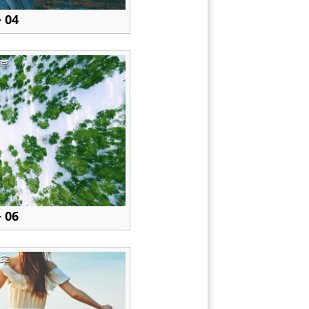
 04
후
 06
후