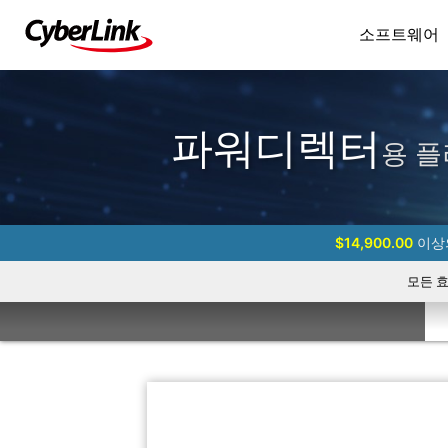
소프트웨어
파워디렉터
용 플
$14,900.00
이상의
모든 