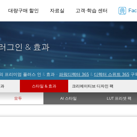
대량구매 할인
자료실
고객·학습 센터
Fa
러그인 & 효과
파워디렉터 365
디렉터 스위트 365
 프리미엄 플러스 인 & 효과 -
&
구
효과
스타일 & 효과
크리에이티브 디자인 팩
모두
AI 스타일
LUT 프리셋 팩