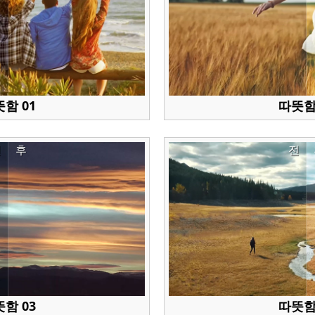
함 01
따뜻함
전
후
전
함 03
따뜻함