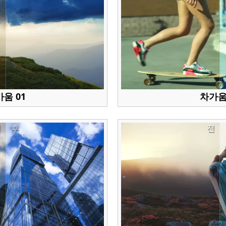
움 01
차가움
전
후
전