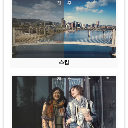
전
후
스킴
전
후