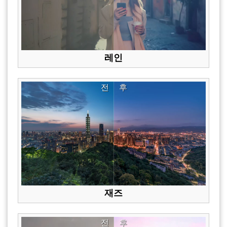
레인
전
후
재즈
전
후