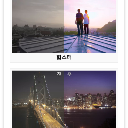
힙스터
전
후