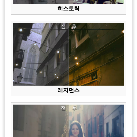
히스토릭
전
후
레지던스
전
후