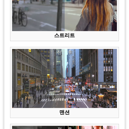
스트리트
전
후
맨션