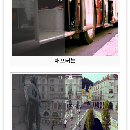
전
후
애프터눈
전
후