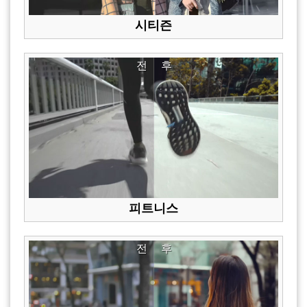
시티즌
전
후
피트니스
전
후