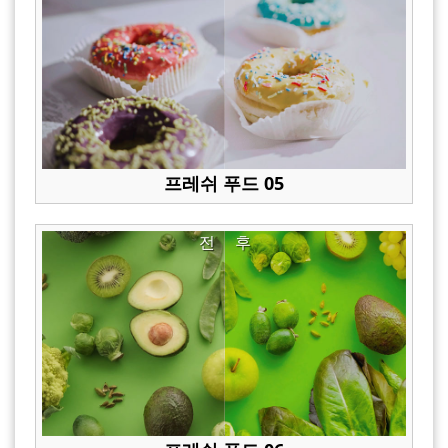
프레쉬 푸드 05
전
후