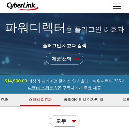
파워디렉터
용 플러그인 & 효과
플러그인 & 효과 검색
제품 선택
파워디렉터 365
$14,900.00
이상의 프리미엄 플러스 인 & 효과 -
&
디렉터 스위트 365
구독자에게 무료 제공
 효과
스타일 & 효과
크리에이티브 디자인 팩
음
모두