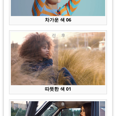
차가운 색 06
전
후
따뜻한 색 01
전
후