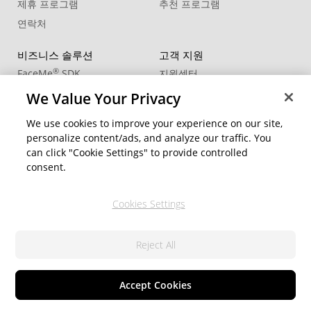
제휴 프로그램
추천 프로그램
연락처
비즈니스 솔루션
고객 지원
®
FaceMe
SDK
지원센터
제품 업데이트
We Value Your Privacy
학습 센터
We use cookies to improve your experience on our site,
personalize content/ads, and analyze our traffic. You
커뮤니티
지역 변경
can click "Cookie Settings" to provide controlled
회원 영역
consent.
블로그
Cookies Settings
팔로우
Reject All
© 2026 CyberLink Corp. All Rights Reserved.
개인정보 처리방침
서비스 약관
쿠키 설정
Accept Cookies