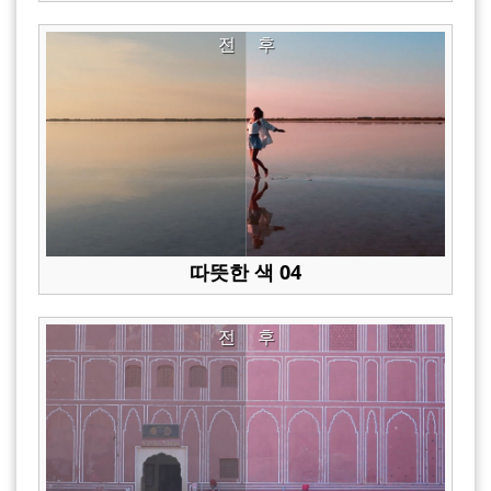
전
후
따뜻한 색 04
전
후