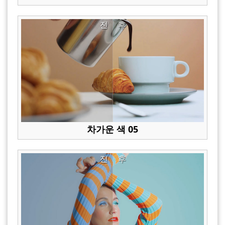
전
후
차가운 색 05
전
후