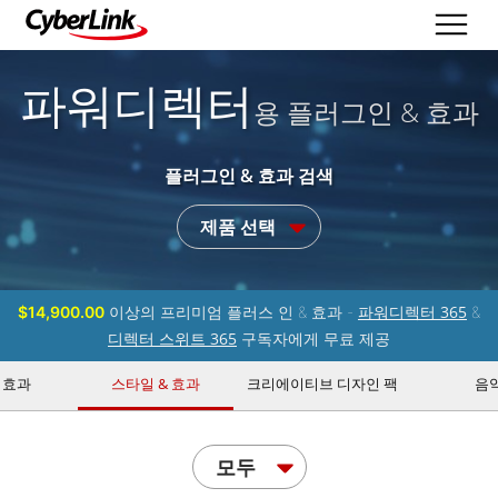
파워디렉터
용 플러그인 & 효과
플러그인 & 효과 검색
제품 선택
파워디렉터 365
$14,900.00
이상의 프리미엄 플러스 인 & 효과 -
&
디렉터 스위트 365
구독자에게 무료 제공
 효과
스타일 & 효과
크리에이티브 디자인 팩
음
모두