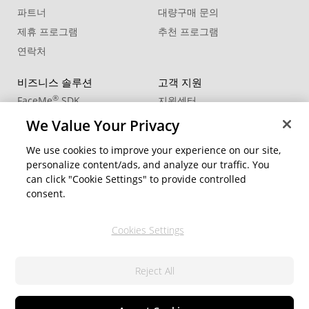
파트너
대량구매 문의
제휴 프로그램
추천 프로그램
연락처
비즈니스 솔루션
고객 지원
®
FaceMe
SDK
지원센터
제품 업데이트
We Value Your Privacy
학습 센터
We use cookies to improve your experience on our site,
personalize content/ads, and analyze our traffic. You
커뮤니티
지역 변경
can click "Cookie Settings" to provide controlled
회원 영역
consent.
블로그
Cookies Settings
팔로우
Reject All
© 2026 CyberLink Corp. All Rights Reserved.
개인정보 처리방침
서비스 약관
쿠키 설정