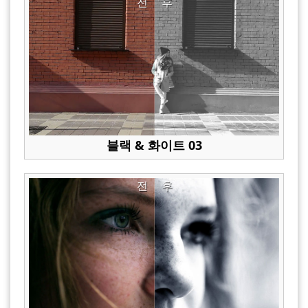
전
후
블랙 & 화이트 03
전
후