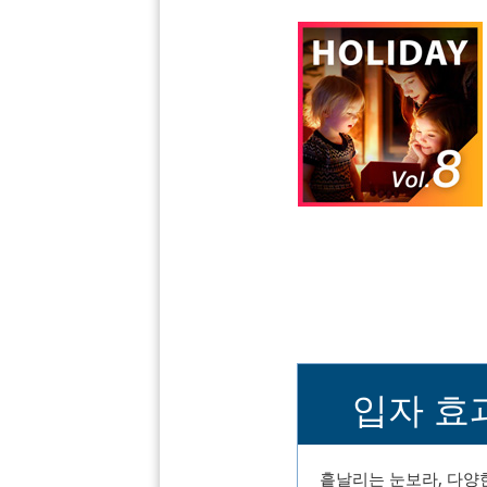
입자 효
흩날리는 눈보라, 다양