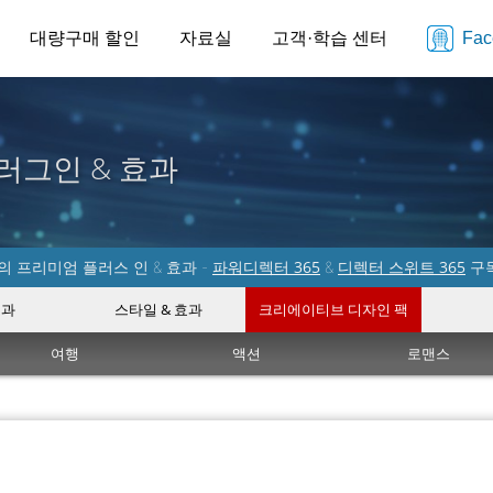
대량구매 할인
자료실
고객·학습 센터
Fa
러그인 & 효과
파워디렉터 365
디렉터 스위트 365
 프리미엄 플러스 인 & 효과 -
&
구
효과
스타일 & 효과
크리에이티브 디자인 팩
여행
액션
로맨스