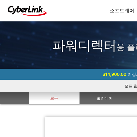
소프트웨어
파워디렉터
용 플
$14,900.00
이상의
모든 
모두
홀리데이