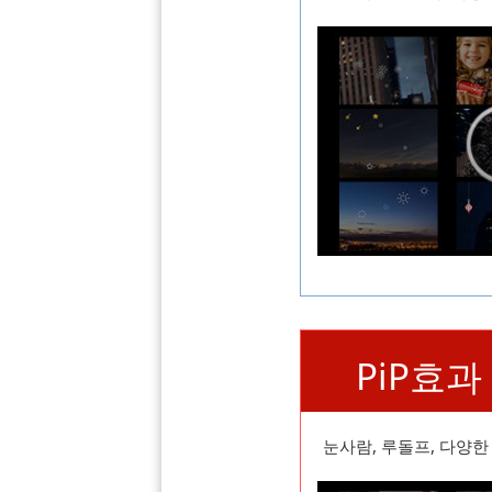
PiP효과
눈사람, 루돌프, 다양한