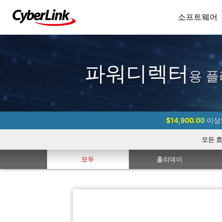
소프트웨어
파워디렉터
용 플
$14,900.00
이상의
모든 
모두
홀리데이