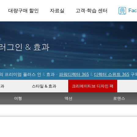
대량구매 할인
자료실
고객·학습 센터
Fa
러그인 & 효과
파워디렉터 365
디렉터 스위트 365
 프리미엄 플러스 인 & 효과 -
&
구
효과
스타일 & 효과
크리에이티브 디자인 팩
여행
액션
로맨스