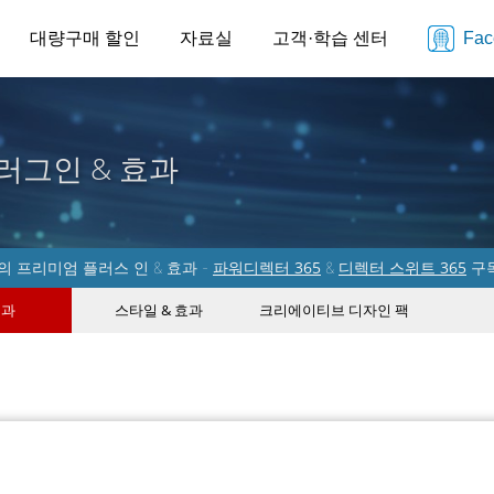
대량구매 할인
자료실
고객·학습 센터
Fa
러그인 & 효과
파워디렉터 365
디렉터 스위트 365
 프리미엄 플러스 인 & 효과 -
&
구
효과
스타일 & 효과
크리에이티브 디자인 팩