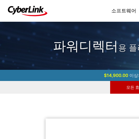
소프트웨어
파워디렉터
용 플
$14,900.00
이상의
모든 