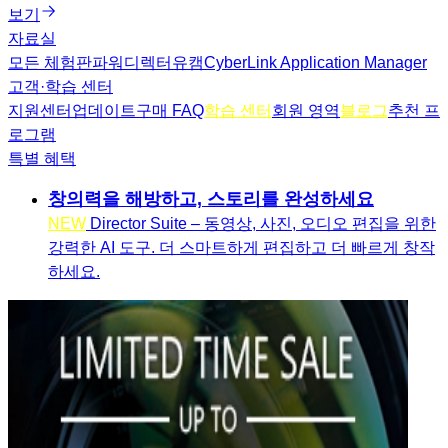
보기
자료실
모든 체험판
파워디렉터
유캠
CyberLink Application Manager
고객·학습 센터
지원센터
업데이트
구매 FAQ
학습 센터
회원 영역
블로그
추천 프
로그램
특별 혜택
창의력을 해방하고, 스토리를 완성하세요
NEW
Director Suite – 동영상, 사진, 오디오 편집을 위한
강력한 AI 도구. 더 스마트하게 편집하고 더 빠르게 창작
하세요.