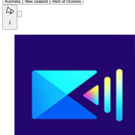
Australia
New Zealand
Rest of Oceania
2