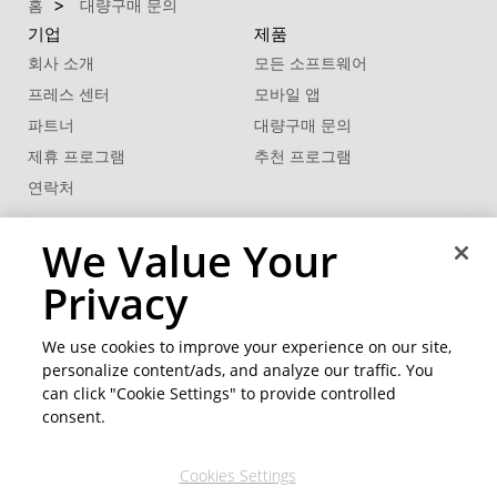
홈
대량구매 문의
기업
제품
회사 소개
모든 소프트웨어
프레스 센터
모바일 앱
파트너
대량구매 문의
제휴 프로그램
추천 프로그램
연락처
비즈니스 솔루션
고객 지원
We Value Your
®
지원센터
FaceMe
SDK
Privacy
제품 업데이트
학습 센터
We use cookies to improve your experience on our site,
personalize content/ads, and analyze our traffic. You
커뮤니티
지역 변경
can click "Cookie Settings" to provide controlled
회원 영역
consent.
블로그
Cookies Settings
팔로우