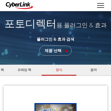
포토디렉터
용 플러그인 & 효과
플러그인 & 효과 검색
제품 선택
 팩
프레임 팩
장식
음악