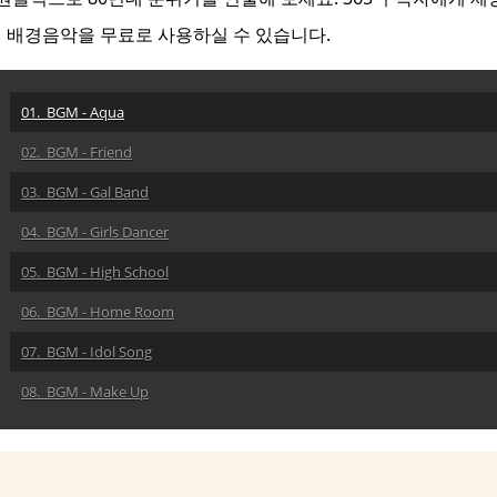
의 배경음악을 무료로 사용하실 수 있습니다.
01. BGM - Aqua
02. BGM - Friend
03. BGM - Gal Band
04. BGM - Girls Dancer
05. BGM - High School
06. BGM - Home Room
07. BGM - Idol Song
08. BGM - Make Up
09. BGM - Message
10. BGM - Odaiba