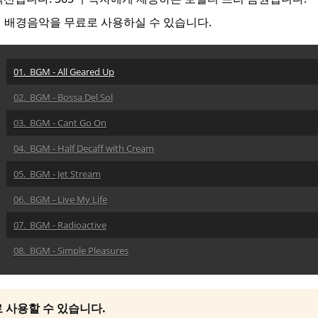
의 배경음악을 무료로 사용하실 수 있습니다.
01. BGM - All Geared Up
02. BGM - Bossa Del Sol
03. BGM - Cant Go On
04. BGM - Half Decaff with Cream
05. BGM - Jet Stream
06. BGM - Live My Life
07. BGM - Radioactive
08. BGM - Simple Pleasures
09. BGM - Sunrise Walk
10. BGM - There for You
로 사용할 수 있습니다.