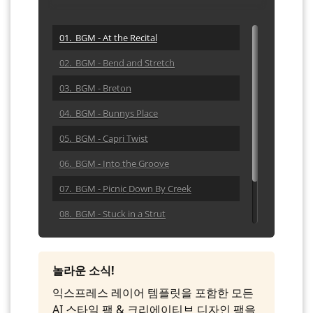
01. BGM - At the Recital
02. BGM - Bend and Stretch
03. BGM - Breton
04. BGM - Bunnys Place
05. BGM - Capri Twist
06. BGM - Into the Groove
07. BGM - Picnic Down By Creek
08. BGM - Stuck in a Strut
09. BGM - Summer Stride
10. BGM - Walking Streets
놀라운 소식!
익스프레스 레이어 템플릿을 포함한 모든
AI 스타일 팩 & 크리에이티브 디자인 팩을