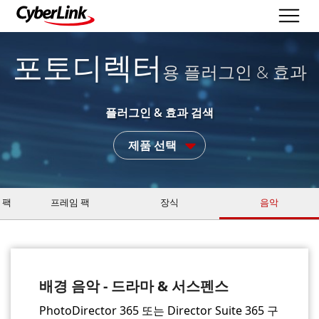
포토디렉터
용 플러그인 & 효과
플러그인 & 효과 검색
제품 선택
 팩
프레임 팩
장식
음악
배경 음악 - 드라마 & 서스펜스
PhotoDirector 365 또는 Director Suite 365 구