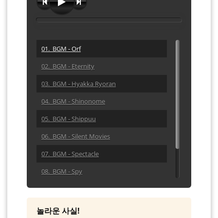
01. BGM - Orf
02. BGM - Eternity
03. BGM - Hyakka Ryoran
04. BGM - Shinonome
05. BGM - Shippuu
06. BGM - Silent Movies
07. BGM - Spectacle
08. BGM - Spy
09. BGM - One Step Closer
10. BGM - Dramatic Melody
놀라운 사실!