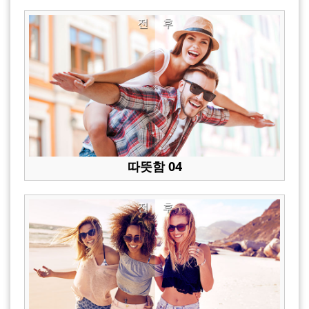
전
후
따뜻함 04
전
후