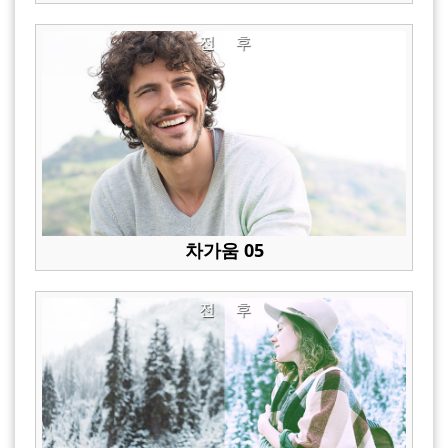
전
후
차가움 05
전
후