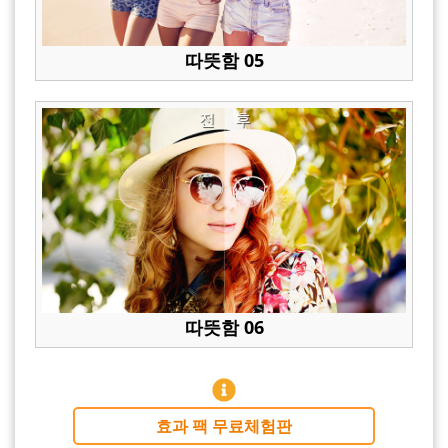
따뜻함 05
전
후
따뜻함 06
효과 팩 무료체험판