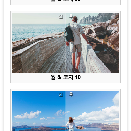
전
후
웜 & 코지 10
전
후