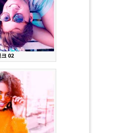
크 02
후