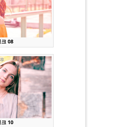
크 08
후
크 10