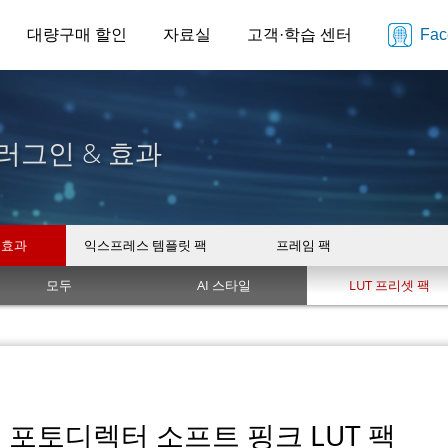
대량구매 할인
자료실
고객·학습 센터
Fa
러그인 & 효과
 효과
익스프레스 템플릿 팩
프레임 팩
모두
AI 스타일
LUT 프리셋 팩
포토디렉터 소프트 핑크 LUT 팩