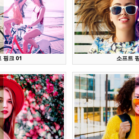
 핑크 01
소프트 핑
전
후
전