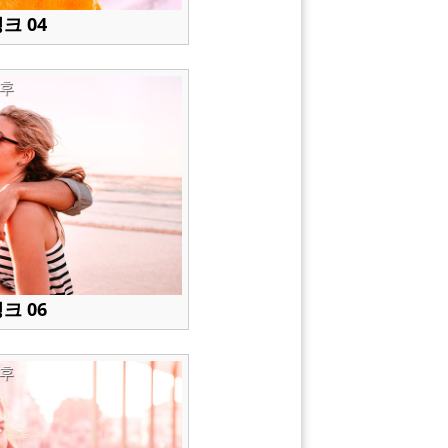
크 04
후
크 06
후