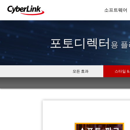
소프트웨어
포토디렉터
용 플
모든 효과
스타일 &