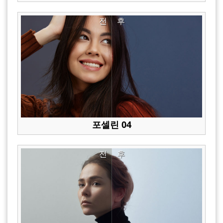
전
후
포셀린 04
전
후