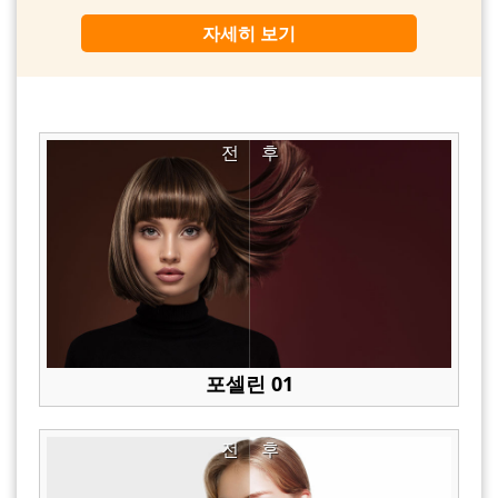
자세히 보기
전
후
포셀린 01
전
후