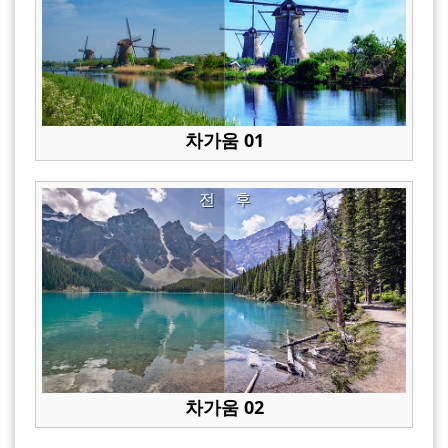
차가움 01
전
후
차가움 02