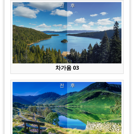
전
후
차가움 03
전
후