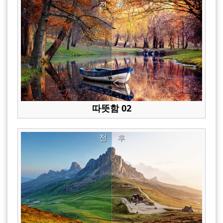
전
후
따뜻함 02
전
후