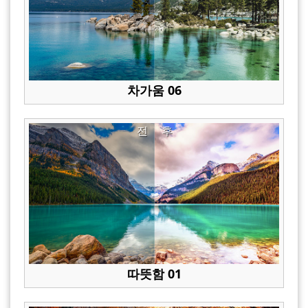
차가움 06
전
후
따뜻함 01