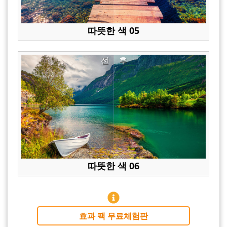
따뜻한 색 05
전
후
따뜻한 색 06
효과 팩 무료체험판