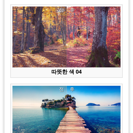
전
후
따뜻한 색 04
전
후