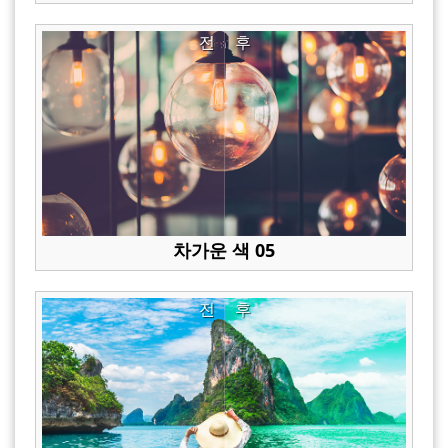
전
후
차가운 색 05
전
후