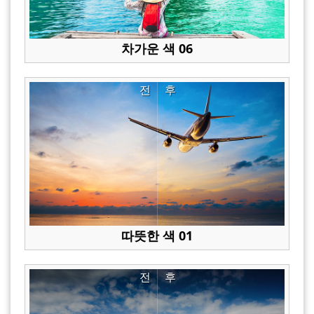
차가운 색 06
전
후
따뜻한 색 01
전
후