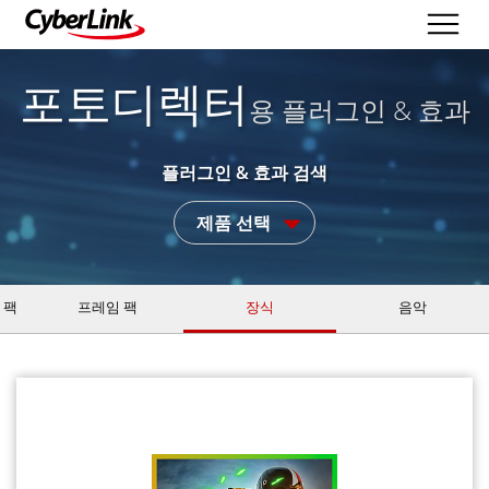
포토디렉터
용 플러그인 & 효과
플러그인 & 효과 검색
제품 선택
 팩
프레임 팩
장식
음악