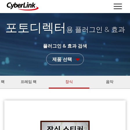
포토디렉터
용 플러그인 & 효과
플러그인 & 효과 검색
제품 선택
 팩
프레임 팩
장식
음악