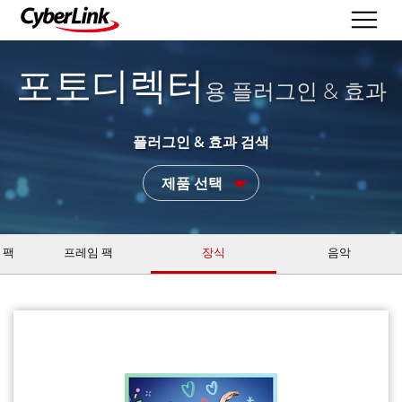
포토디렉터
용 플러그인 & 효과
플러그인 & 효과 검색
제품 선택
 팩
프레임 팩
장식
음악