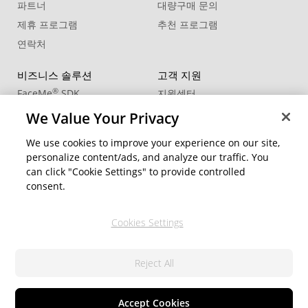
파트너
대량구매 문의
제휴 프로그램
추천 프로그램
연락처
비즈니스 솔루션
고객 지원
®
FaceMe
SDK
지원센터
제품 업데이트
We Value Your Privacy
학습 센터
We use cookies to improve your experience on our site,
personalize content/ads, and analyze our traffic. You
커뮤니티
지역 변경
can click "Cookie Settings" to provide controlled
회원 영역
consent.
블로그
Cookies Settings
팔로우
Reject All
© 2026 CyberLink Corp. All Rights Reserved.
개인정보 처리방침
서비스 약관
쿠키 설정
Accept Cookies