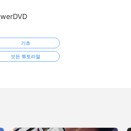
owerDVD
기초
모든 튜토리얼