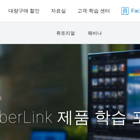
대량구매 할인
자료실
고객·학습 센터
Fa
튜토리얼
웨비나
berLink 제품 학습