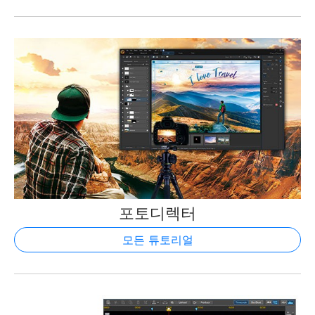
포토디렉터
모든 튜토리얼