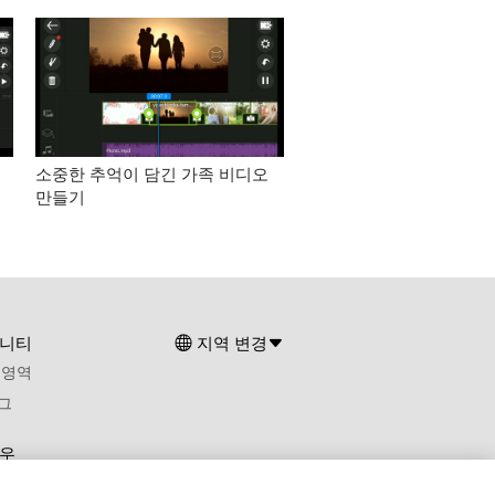
소중한 추억이 담긴 가족 비디오
만들기
니티
지역 변경
 영역
그
우