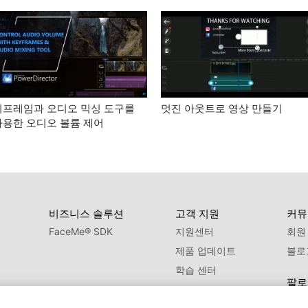
키프레임과 오디오 믹싱 도구를
멋진 아웃트로 영상 만들기
사용한 오디오 볼륨 제어
비즈니스 솔루션
고객 지원
커뮤
FaceMe
®
SDK
지원센터
회원
제품 업데이트
블로
학습 센터
팔로