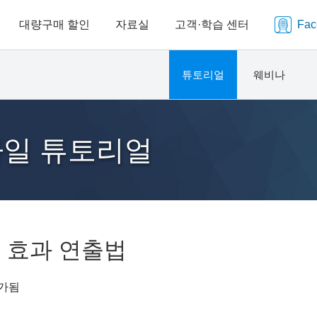
대량구매 할인
자료실
고객·학습 센터
Fa
튜토리얼
웨비나
바일 튜토리얼
줌 효과 연출법
가됨