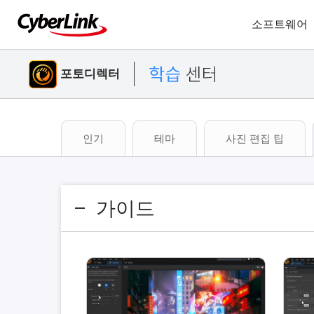
소프트웨어
포토디렉터
인기
테마
사진 편집 팁
가이드