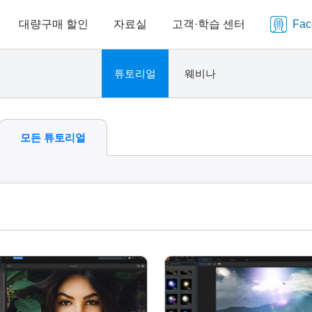
대량구매 할인
자료실
고객·학습 센터
Fa
튜토리얼
웨비나
모든 튜토리얼