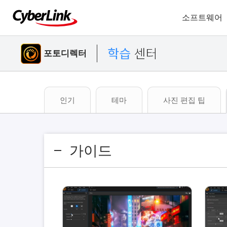
소프트웨어
포토디렉터
인기
테마
사진 편집 팁
가이드