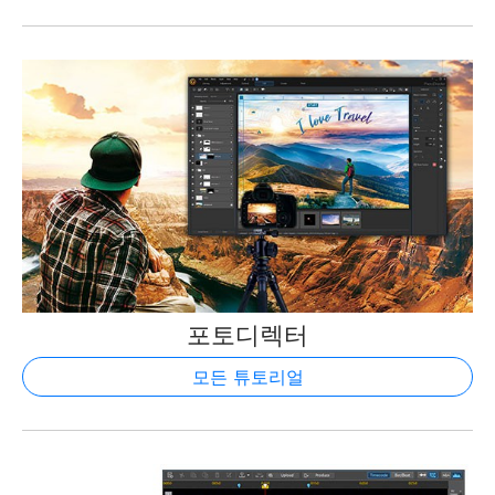
포토디렉터
모든 튜토리얼