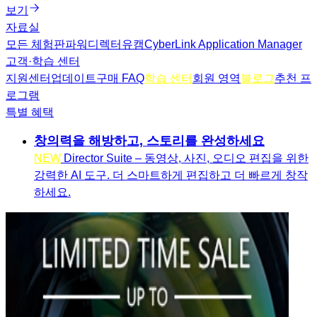
보기
자료실
모든 체험판
파워디렉터
유캠
CyberLink Application Manager
고객·학습 센터
지원센터
업데이트
구매 FAQ
학습 센터
회원 영역
블로그
추천 프
로그램
특별 혜택
창의력을 해방하고, 스토리를 완성하세요
NEW
Director Suite – 동영상, 사진, 오디오 편집을 위한
강력한 AI 도구. 더 스마트하게 편집하고 더 빠르게 창작
하세요.