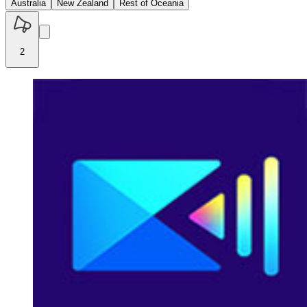
Australia
New Zealand
Rest of Oceania
2