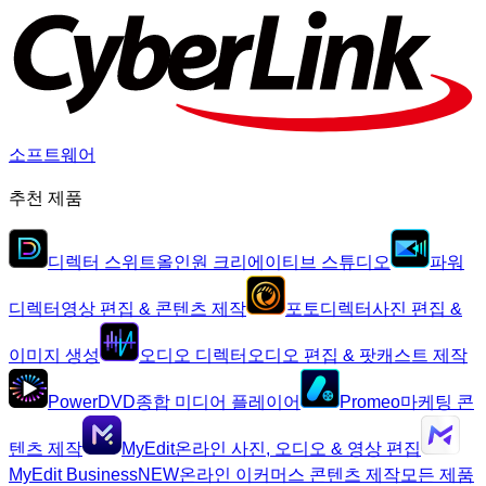
소프트웨어
추천 제품
디렉터 스위트
올인원 크리에이티브 스튜디오
파워
디렉터
영상 편집 & 콘텐츠 제작
포토디렉터
사진 편집 &
이미지 생성
오디오 디렉터
오디오 편집 & 팟캐스트 제작
PowerDVD
종합 미디어 플레이어
Promeo
마케팅 콘
텐츠 제작
MyEdit
온라인 사진, 오디오 & 영상 편집
MyEdit Business
NEW
온라인 이커머스 콘텐츠 제작
모든 제품