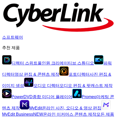
소프트웨어
추천 제품
디렉터 스위트
올인원 크리에이티브 스튜디오
파워
디렉터
영상 편집 & 콘텐츠 제작
포토디렉터
사진 편집 &
이미지 생성
오디오 디렉터
오디오 편집 & 팟캐스트 제작
PowerDVD
종합 미디어 플레이어
Promeo
마케팅 콘
텐츠 제작
MyEdit
온라인 사진, 오디오 & 영상 편집
MyEdit Business
NEW
온라인 이커머스 콘텐츠 제작
모든 제품