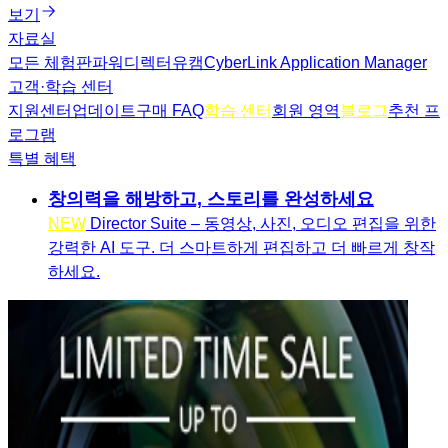
보기
자료실
모든 체험판
파워디렉터
유캠
CyberLink Application Manager
고객·학습 센터
지원센터
업데이트
구매 FAQ
학습 센터
회원 영역
블로그
추천 프
로그램
특별 혜택
창의력을 해방하고, 스토리를 완성하세요
NEW
Director Suite – 동영상, 사진, 오디오 편집을 위한
강력한 AI 도구. 더 스마트하게 편집하고 더 빠르게 창작
하세요.